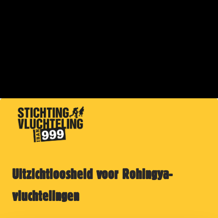
Uitzichtloosheid voor Rohingya-
vluchtelingen