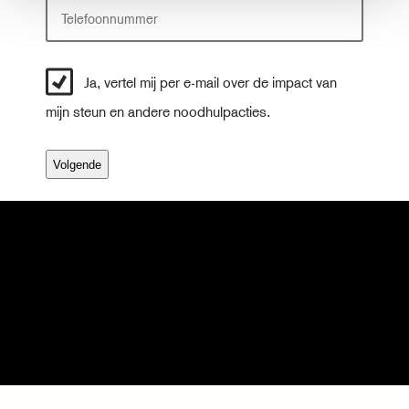
e
.
r
n
a
Ja, vertel mij per e-mail over de impact van
a
m
mijn steun en andere noodhulpacties.