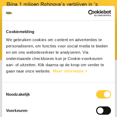
Bijna 1 miljoen Rohingya’s verblijven in ’s
werelds grootste vluchtelingenkamp Cox’s
Bazar in Bangladesh, nadat zij moesten
vluchten voor extreem geweld en discriminatie
Cookiemelding
in Myanmar. Wij bieden samen met onze
We gebruiken cookies om content en advertenties te
partner HOPE Foundation medische en
personaliseren, om functies voor social media te bieden
mentale zorg in Cox’s Bazar. Help je mee?
en om ons websiteverkeer te analyseren. Via
onderstaande checkboxes kun je Cookie-voorkeuren
aan- of uitzetten. Klik daarna op de knop om verder te
1
2
gaan naar onze website.
Meer informatie >
Toestemmingsselectie
Noodzakelijk
Eenmalig
Maandelijks
Voorkeuren
€5
€7,50
€10
Anders