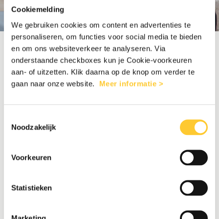
Cookiemelding
We gebruiken cookies om content en advertenties te
personaliseren, om functies voor social media te bieden
en om ons websiteverkeer te analyseren. Via
onderstaande checkboxes kun je Cookie-voorkeuren
aan- of uitzetten. Klik daarna op de knop om verder te
BEDANKT VOOR UW
gaan naar onze website.
Meer informatie >
AANMELDING
Toestemmingsselectie
Noodzakelijk
Voorkeuren
Er zijn nog plekken beschikbaar, dus we
Statistieken
bevestigen graag je zitplaatsen voor de film
Lost Land. We kijken ernaar uit je op 26 maart
Marketing