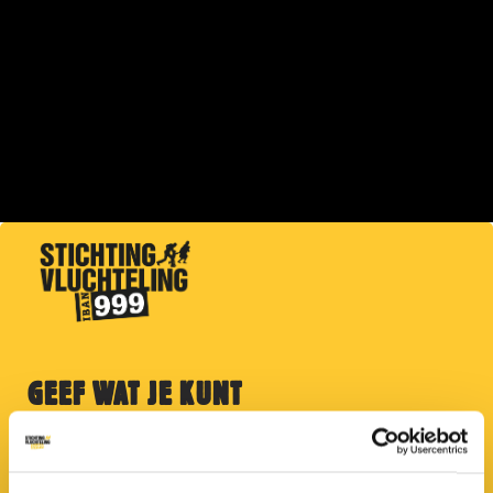
GEEF WAT JE KUNT
Help mensen kou, honger en trauma te