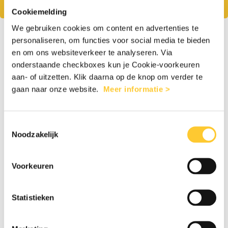
overwinnen. Jouw hulp redt levens.
Cookiemelding
We gebruiken cookies om content en advertenties te
1
2
personaliseren, om functies voor social media te bieden
en om ons websiteverkeer te analyseren. Via
onderstaande checkboxes kun je Cookie-voorkeuren
aan- of uitzetten. Klik daarna op de knop om verder te
Eenmalig
Maandelijks
gaan naar onze website.
Meer informatie >
€25
€50
€100
Anders
Toestemmingsselectie
Noodzakelijk
Voorkeuren
Persoonlijke gegevens
Statistieken
Man
Vrouw
Anders