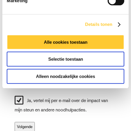
Marketing
V
o
Details tonen
o
T
r
u
n
Alle cookies toestaan
s
a
A
s
a
c
e
Selectie toestaan
m
h
n
t
v
e
Alleen noodzakelijke cookies
.
r
n
a
Ja, vertel mij per e-mail over de impact van
a
m
mijn steun en andere noodhulpacties.