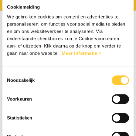
levens.
Cookiemelding
We gebruiken cookies om content en advertenties te
1
2
personaliseren, om functies voor social media te bieden
en om ons websiteverkeer te analyseren. Via
onderstaande checkboxes kun je Cookie-voorkeuren
aan- of uitzetten. Klik daarna op de knop om verder te
Eenmalig
Maandelijks
gaan naar onze website.
Meer informatie >
€25
€50
€100
Anders
Toestemmingsselectie
Noodzakelijk
Voorkeuren
Persoonlijke gegevens
Statistieken
Man
Vrouw
Anders