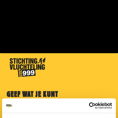
GEEF WAT JE KUNT
Help nu met noodhulp in Gaza. Jouw hulp redt