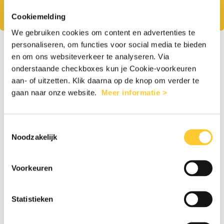
waar het het hardst nodig is.
Cookiemelding
We gebruiken cookies om content en advertenties te
personaliseren, om functies voor social media te bieden
1
2
en om ons websiteverkeer te analyseren. Via
onderstaande checkboxes kun je Cookie-voorkeuren
aan- of uitzetten. Klik daarna op de knop om verder te
gaan naar onze website.
Meer informatie >
Eenmalig
Maandelijks
Toestemmingsselectie
€25
€50
€100
Anders
Noodzakelijk
Voorkeuren
Persoonlijke gegevens
Statistieken
Man
Vrouw
Anders