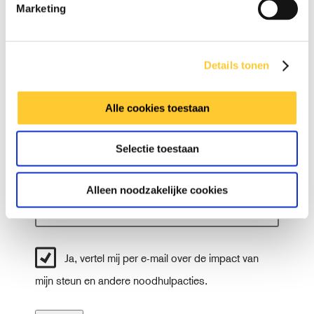
Marketing
V
Details tonen
o
o
T
r
Alle cookies toestaan
u
n
s
a
A
s
a
Selectie toestaan
c
e
m
h
n
t
v
Alleen noodzakelijke cookies
e
.
r
n
a
Ja, vertel mij per e-mail over de impact van
a
m
mijn steun en andere noodhulpacties.