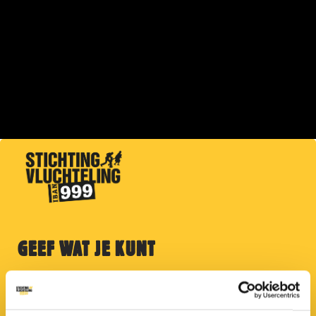
GEEF WAT JE KUNT
Help Afghaanse vluchtelingen met medische
zorg of cash hulp. Jouw donatie gaat naar