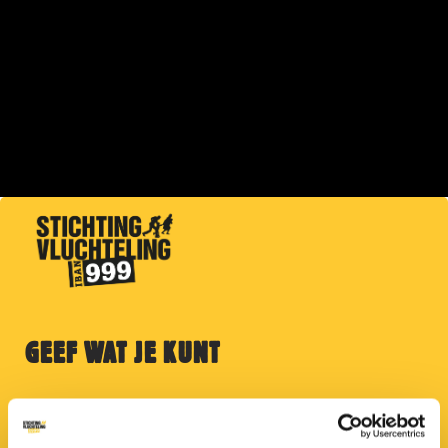
GEEF WAT JE KUNT
Help Jemenieten op de vlucht met onder
andere medische zorg, onderdak of