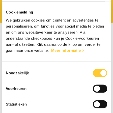
psychosociale steun. Jouw donatie gaat naar
Cookiemelding
waar het het hardst nodig is.
We gebruiken cookies om content en advertenties te
personaliseren, om functies voor social media te bieden
1
2
en om ons websiteverkeer te analyseren. Via
onderstaande checkboxes kun je Cookie-voorkeuren
aan- of uitzetten. Klik daarna op de knop om verder te
gaan naar onze website.
Meer informatie >
Eenmalig
Maandelijks
Toestemmingsselectie
Noodzakelijk
€25
€50
€100
Anders
Voorkeuren
Persoonlijke gegevens
Statistieken