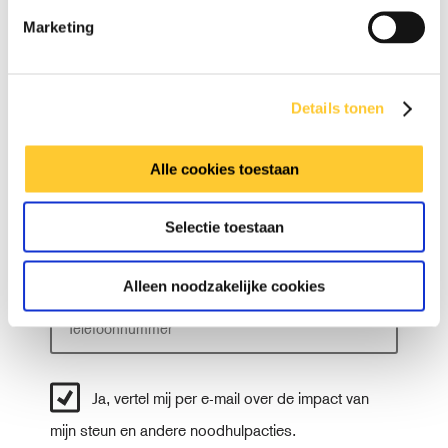
Man
Vrouw
Anders
Marketing
V
Details tonen
o
o
T
Alle cookies toestaan
r
u
n
s
a
A
Selectie toestaan
s
a
c
e
m
h
n
Alleen noodzakelijke cookies
t
v
e
.
r
n
a
Ja, vertel mij per e-mail over de impact van
a
m
mijn steun en andere noodhulpacties.