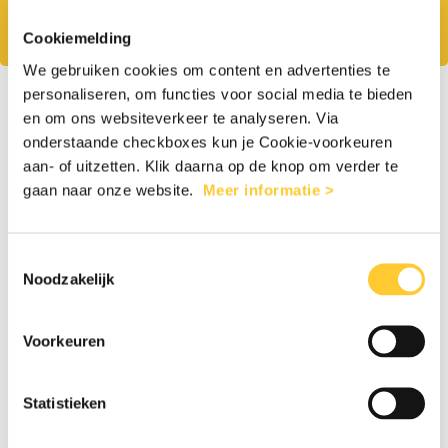
zorg of cash hulp. Jouw donatie gaat naar
waar het het hardst nodig is.
Cookiemelding
We gebruiken cookies om content en advertenties te
personaliseren, om functies voor social media te bieden
1
2
en om ons websiteverkeer te analyseren. Via
onderstaande checkboxes kun je Cookie-voorkeuren
aan- of uitzetten. Klik daarna op de knop om verder te
gaan naar onze website.
Meer informatie >
Eenmalig
Maandelijks
Toestemmingsselectie
€25
€50
€100
Anders
Noodzakelijk
Voorkeuren
Persoonlijke gegevens
Statistieken
Man
Vrouw
Anders