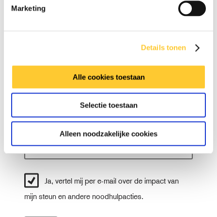
Marketing
V
Details tonen
o
o
T
r
Alle cookies toestaan
u
n
s
a
A
s
a
Selectie toestaan
c
e
m
h
n
t
v
Alleen noodzakelijke cookies
e
.
r
n
a
Ja, vertel mij per e-mail over de impact van
a
m
mijn steun en andere noodhulpacties.