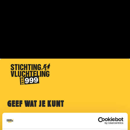
GEEF WAT JE KUNT
Help vluchtelingen in Kameroen met medische