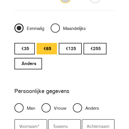
Eenmalig
Maandelijks
€35
€65
€125
€255
Anders
Persoonlijke gegevens
Man
Vrouw
Anders