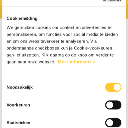
brandhout, briketten en generatoren. Jouw
steun maakt het verschil.
Cookiemelding
1
2
We gebruiken cookies om content en advertenties te
personaliseren, om functies voor social media te bieden
en om ons websiteverkeer te analyseren. Via
onderstaande checkboxes kun je Cookie-voorkeuren
aan- of uitzetten. Klik daarna op de knop om verder te
Eenmalig
Maandelijks
gaan naar onze website.
Meer informatie >
€35
€65
€125
€255
Toestemmingsselectie
Noodzakelijk
Anders
Voorkeuren
Persoonlijke gegevens
Statistieken