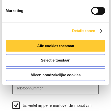
Man
Vrouw
Anders
Marketing
Details tonen
V
o
o
Alle cookies toestaan
T
r
u
n
s
Selectie toestaan
a
A
s
a
c
e
m
h
Alleen noodzakelijke cookies
n
t
v
e
.
r
n
a
Ja, vertel mij per e-mail over de impact van
a