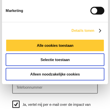
Man
Vrouw
Anders
Marketing
Details tonen
V
o
o
Alle cookies toestaan
T
r
u
n
s
Selectie toestaan
a
A
s
a
c
e
m
h
Alleen noodzakelijke cookies
n
t
v
e
.
r
n
a
Ja, vertel mij per e-mail over de impact van
a