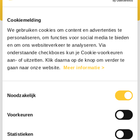
aardbeving in Venezuela. Uw steun is keihard
nodig.
Cookiemelding
1
2
We gebruiken cookies om content en advertenties te
personaliseren, om functies voor social media te bieden
en om ons websiteverkeer te analyseren. Via
onderstaande checkboxes kun je Cookie-voorkeuren
aan- of uitzetten. Klik daarna op de knop om verder te
Eenmalig
Maandelijks
gaan naar onze website.
Meer informatie >
€35
€65
€125
€255
Toestemmingsselectie
Noodzakelijk
Anders
Voorkeuren
Persoonlijke gegevens
Statistieken